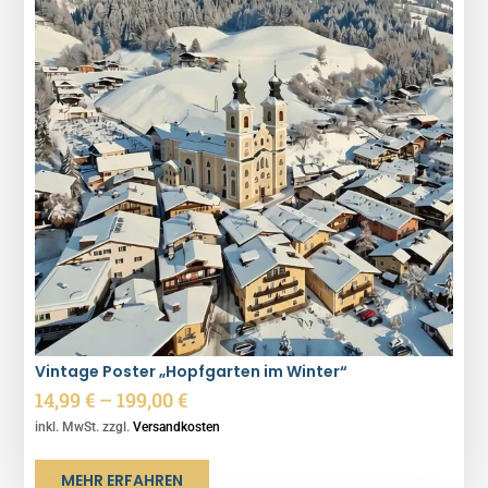
Vintage Poster „Hopfgarten im Winter“
14,99
€
–
199,00
€
inkl. MwSt. zzgl.
Versandkosten
MEHR ERFAHREN