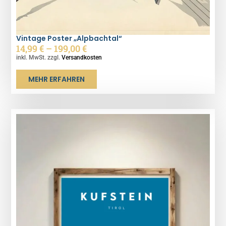
Vintage Poster „Alpbachtal“
14,99
€
–
199,00
€
inkl. MwSt. zzgl.
Versandkosten
MEHR ERFAHREN