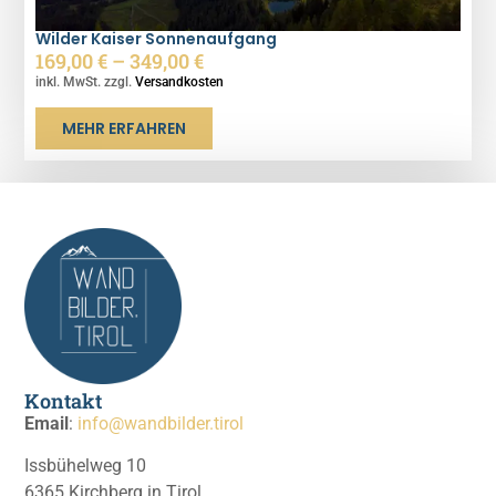
Wilder Kaiser Sonnenaufgang
169,00
€
–
349,00
€
inkl. MwSt. zzgl.
Versandkosten
MEHR ERFAHREN
Kontakt
Email
:
info@wandbilder.tirol
Issbühelweg 10
6365 Kirchberg in Tirol