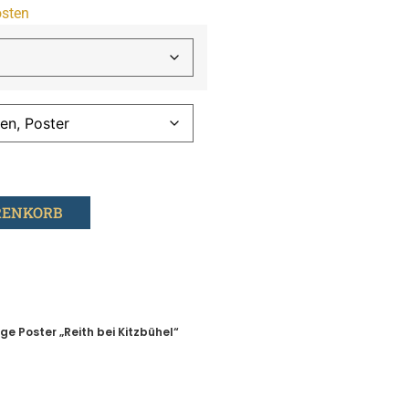
sten
RENKORB
ge Poster „Reith bei Kitzbühel“