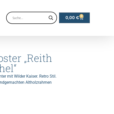
0
0,00
€
ster „Reith
hel“
er mit Wilder Kaiser. Retro Stil.
 handgemachten Altholzrahmen