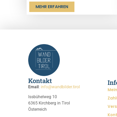
MEHR ERFAHREN
Kontakt
In
Email
:
info@wandbilder.tirol
Mein
Issbühelweg 10
Zah
6365 Kirchberg in Tirol
Ver
Österreich
Kon