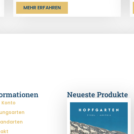
MEHR ERFAHREN
formationen
Neueste Produkte
 Konto
lungsarten
sandarten
takt