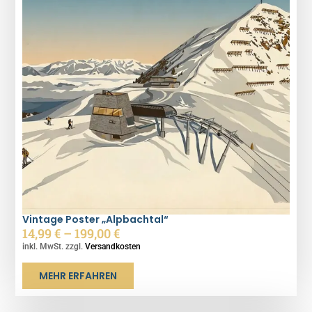
Vintage Poster „Alpbachtal“
14,99
€
–
199,00
€
inkl. MwSt. zzgl.
Versandkosten
MEHR ERFAHREN