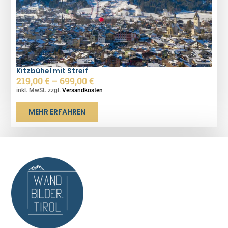
Kitzbühel mit Streif
219,00
€
–
699,00
€
inkl. MwSt. zzgl.
Versandkosten
MEHR ERFAHREN