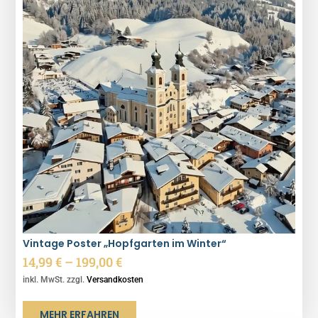
Vintage Poster „Hopfgarten im Winter“
14,99
€
–
199,00
€
inkl. MwSt. zzgl.
Versandkosten
MEHR ERFAHREN