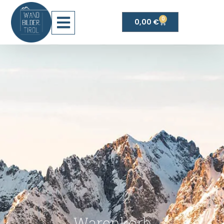
0
0,00
€
Warenkorb